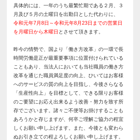
具体的には、一年のうち最繁忙期である２月、３
月及び５月の土曜日を出勤日とした代わりに、
令和元年7月8日～令和元年8月23日までの営業日
を月曜日から木曜日
とさせて頂きます。
昨今の情勢で、国より「働き方改革」の一環で長
時間労働是正が最重要事項に位置付けられている
こともあり、当法人においても当社職員の働き方
改革を通じた職員満足度の向上、ひいてはお客様
へのサービスの質の向上を目指し、今後さらなる
「生産性向上」を目標として、できる限りお客様
のご要望にお応え出来るよう改善・努力を致す所
存でございます。諸々ご不便等お掛けすることも
あろうかと存じますが、何卒ご理解ご協力の程宜
しくお願い申し上げます。また、今後とも変わら
ぬお引き立ての程よろしくお願い申し上げます。