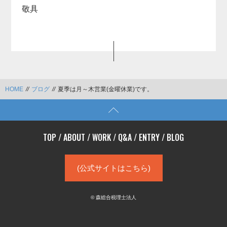
敬具
HOME
//
ブログ
//
夏季は月～木営業(金曜休業)です。
TOP
/
ABOUT
/
WORK
/
Q&A
/
ENTRY
/
BLOG
(公式サイトはこちら)
© 森総合税理士法人